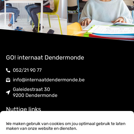
GO! internaat Dendermonde
052/21 90 77
info@internaatdendermonde.be
Galeidestraat 30
9200 Dendermonde
Nuttige links
Internaatsreglement
We maken gebruik van cookies om jou optimaal gebruik te laten
maken van onze website en diensten.